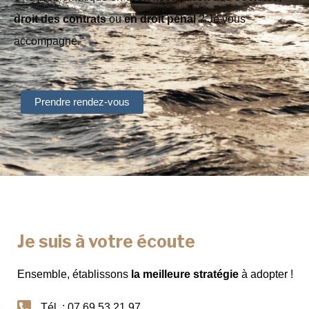
droit des contrats
ou
en droit pénal
? Je vous
accompagne.
Prendre rendez-vous
Je suis à votre écoute
Ensemble, établissons
la
meilleure stratégie
à adopter !
Tél. : 07.69.53.21.97