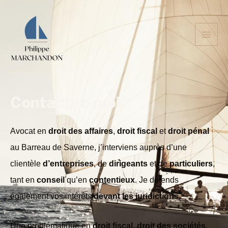
Contactez-moi
Avocat en
droit des affaires
,
droit fiscal
et
droit pénal
au Barreau de Saverne, j’interviens auprès d’une
clientèle
d’entreprises
, de
dirigeants
et de
particuliers
,
tant en
conseil
qu’en
contentieux
. Je défends
également vos intérêts
devant les juridictions.
Une problématique en
droit fiscal, droit des sociétés,