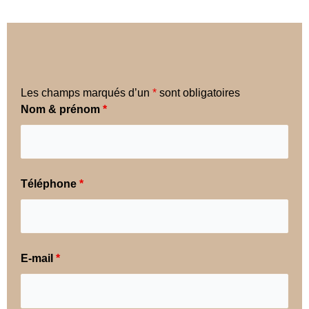
Les champs marqués d’un
*
sont obligatoires
Nom & prénom
*
Téléphone
*
E-mail
*